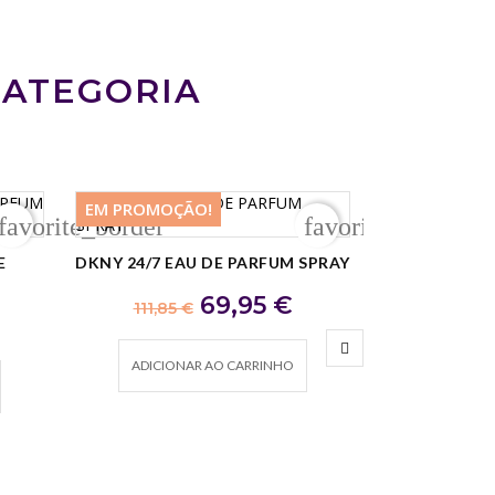
CATEGORIA
EM PROMOÇÃO!
EM PROMOÇ
favorite_border
favorite_border
-41,90 €
-15,05 €
E
DKNY 24/7 EAU DE PARFUM SPRAY
PARIS CO
NOVO
Preço regular
Preço
69,95 €
111,85 €
r
Preç
45,00 
ADICIONAR AO CARRINHO
ADICION