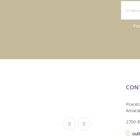
Pod
CON
Pracet
Amaral,
2700-
out