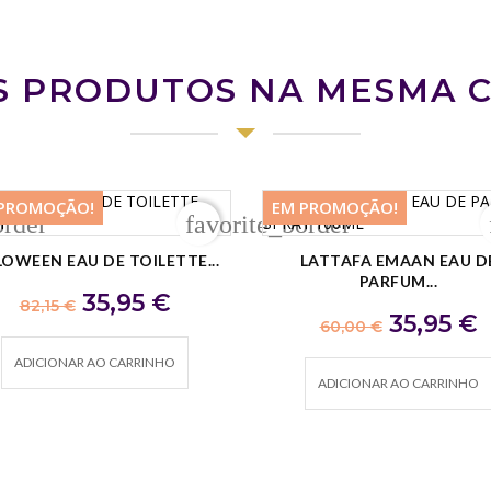
S PRODUTOS NA MESMA 
PROMOÇÃO!
EM PROMOÇÃO!
order
favorite_border
,20 €
-24,05 €
OWEEN EAU DE TOILETTE...
LATTAFA EMAAN EAU D
PARFUM...
Preço regular
Preço
35,95 €
82,15 €
Preço regula
Preço
35,95 €
60,00 €
ADICIONAR AO CARRINHO
ADICIONAR AO CARRINHO