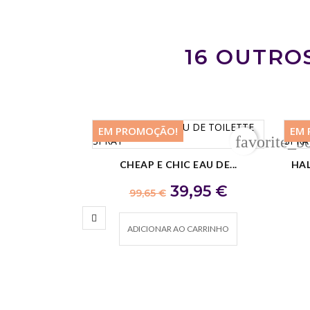
16 OUTRO
EM PROMOÇÃO!
EM 
favorite_b
-59,70 €
-46
CHEAP E CHIC EAU DE...
HAL
Preço regular
Preço
39,95 €
99,65 €
ADICIONAR AO CARRINHO